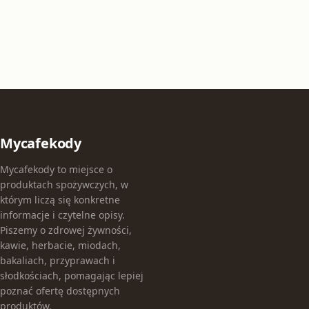
Mycafekody
Mycafekody to miejsce o
produktach spożywczych, w
którym liczą się konkretne
informacje i czytelne opisy.
Piszemy o zdrowej żywności,
kawie, herbacie, miodach,
bakaliach, przyprawach i
słodkościach, pomagając lepiej
poznać ofertę dostępnych
produktów.