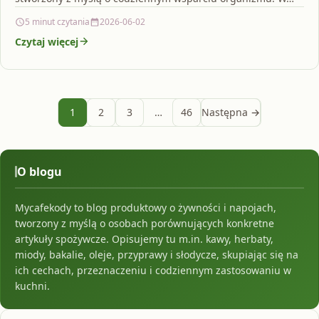
5 minut czytania
2026-06-02
Czytaj więcej
1
2
3
…
46
Następna →
O blogu
Mycafekody to blog produktowy o żywności i napojach,
tworzony z myślą o osobach porównujących konkretne
artykuły spożywcze. Opisujemy tu m.in. kawy, herbaty,
miody, bakalie, oleje, przyprawy i słodycze, skupiając się na
ich cechach, przeznaczeniu i codziennym zastosowaniu w
kuchni.