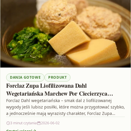
DANIA GOTOWE
PRODUKT
Forclaz Zupa Liofilizowana Dahl
Wegetariańska Marchew Por Ciecierzyca
Soczewica 65g
Forclaz Dahl wegetariańska – smak dal z liofilizowanej
wygody Jeśli lubisz posiłki, które można przygotować szybko,
a jednocześnie mają wyrazisty charakter, Forclaz Zupa
Liofilizowana…
3 minut czytania
2026-06-02