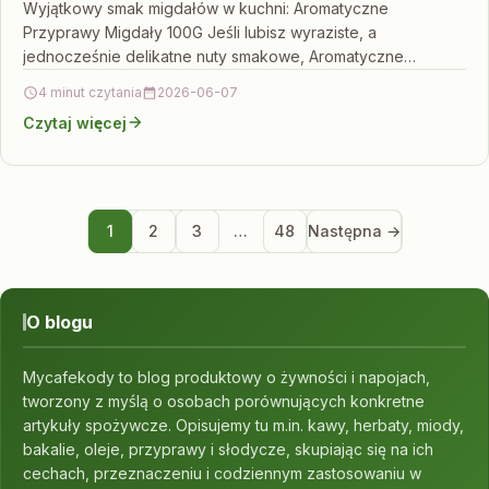
Wyjątkowy smak migdałów w kuchni: Aromatyczne
Przyprawy Migdały 100G Jeśli lubisz wyraziste, a
jednocześnie delikatne nuty smakowe, Aromatyczne
Przyprawy Migdały 100G mogą stać się…
4 minut czytania
2026-06-07
Czytaj więcej
1
2
3
…
48
Następna →
O blogu
Mycafekody to blog produktowy o żywności i napojach,
tworzony z myślą o osobach porównujących konkretne
artykuły spożywcze. Opisujemy tu m.in. kawy, herbaty, miody,
bakalie, oleje, przyprawy i słodycze, skupiając się na ich
cechach, przeznaczeniu i codziennym zastosowaniu w