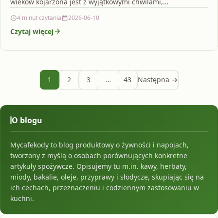
wieków kojarzona jest z wyjątkowymi chwilami,…
4 minut czytania
2026-06-10
Czytaj więcej
1
2
3
…
43
Następna →
O blogu
Mycafekody to blog produktowy o żywności i napojach,
tworzony z myślą o osobach porównujących konkretne
artykuły spożywcze. Opisujemy tu m.in. kawy, herbaty,
miody, bakalie, oleje, przyprawy i słodycze, skupiając się na
ich cechach, przeznaczeniu i codziennym zastosowaniu w
kuchni.