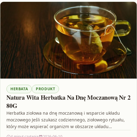
HERBATA
PRODUKT
Natura Wita Herbatka Na Dnę Moczanową Nr 2
80G
Herbatka ziołowa na dnę moczanową i wsparcie układu
moczowego Jeśli szukasz codziennego, ziołowego rytuału,
który może wspierać organizm w obszarze układu
moczowego, warto zwrócić…
4 minut czytania
2026-06-10