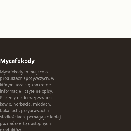
Mycafekody
Mycafekody to miejsce o
produktach spożywczych, w
którym liczą się konkretne
informacje i czytelne opisy.
Piszemy o zdrowej żywności,
kawie, herbacie, miodach,
bakaliach, przyprawach i
słodkościach, pomagając lepiej
poznać ofertę dostępnych
produktów.