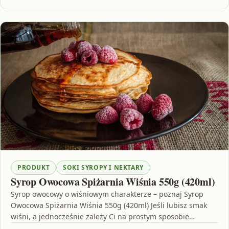
PRODUKT
SOKI SYROPY I NEKTARY
Syrop Owocowa Spiżarnia Wiśnia 550g (420ml)
Syrop owocowy o wiśniowym charakterze – poznaj Syrop
Owocowa Spiżarnia Wiśnia 550g (420ml) Jeśli lubisz smak
wiśni, a jednocześnie zależy Ci na prostym sposobie…