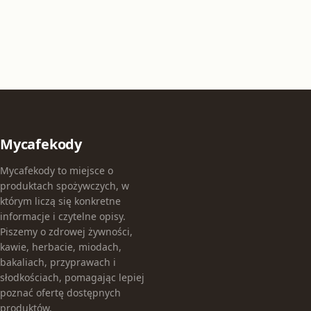
Mycafekody
Mycafekody to miejsce o
produktach spożywczych, w
którym liczą się konkretne
informacje i czytelne opisy.
Piszemy o zdrowej żywności,
kawie, herbacie, miodach,
bakaliach, przyprawach i
słodkościach, pomagając lepiej
poznać ofertę dostępnych
produktów.