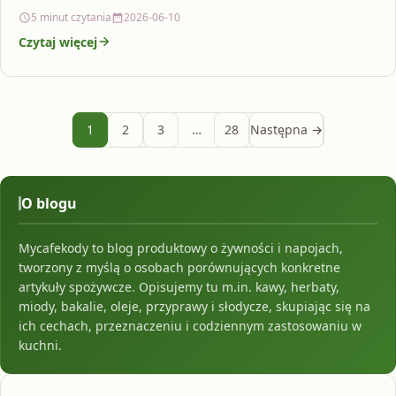
docenianym…
5 minut czytania
2026-06-10
Czytaj więcej
1
2
3
…
28
Następna →
O blogu
Mycafekody to blog produktowy o żywności i napojach,
tworzony z myślą o osobach porównujących konkretne
artykuły spożywcze. Opisujemy tu m.in. kawy, herbaty,
miody, bakalie, oleje, przyprawy i słodycze, skupiając się na
ich cechach, przeznaczeniu i codziennym zastosowaniu w
kuchni.