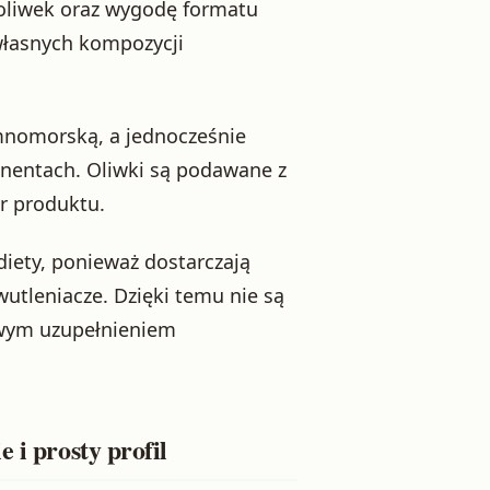
 oliwek oraz wygodę formatu
 własnych kompozycji
emnomorską, a jednocześnie
onentach. Oliwki są podawane z
r produktu.
iety, ponieważ dostarczają
wutleniacze. Dzięki temu nie są
awym uzupełnieniem
 i prosty profil