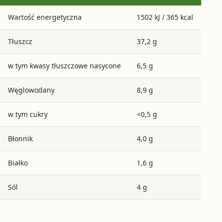
Wartość energetyczna
1502 kJ / 365 kcal
Tłuszcz
37,2 g
w tym kwasy tłuszczowe nasycone
6,5 g
Węglowodany
8,9 g
w tym cukry
<0,5 g
Błonnik
4,0 g
Białko
1,6 g
Sól
4 g