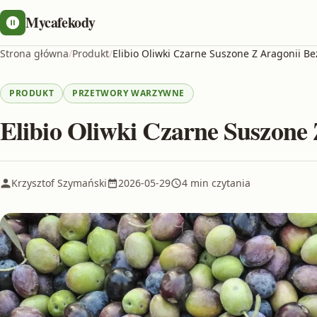
Mycafekody
Strona główna
/
Produkt
/
Elibio Oliwki Czarne Suszone Z Aragonii Be
PRODUKT
PRZETWORY WARZYWNE
Elibio Oliwki Czarne Suszone
Krzysztof Szymański
2026-05-29
4 min czytania