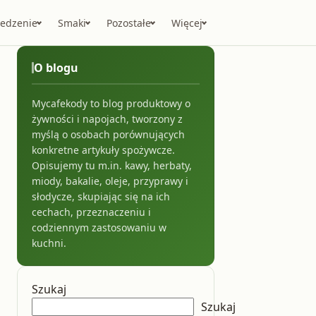
Jedzenie
Smaki
Pozostałe
Więcej
O blogu
Mycafekody to blog produktowy o
żywności i napojach, tworzony z
myślą o osobach porównujących
konkretne artykuły spożywcze.
Opisujemy tu m.in. kawy, herbaty,
miody, bakalie, oleje, przyprawy i
słodycze, skupiając się na ich
cechach, przeznaczeniu i
codziennym zastosowaniu w
kuchni.
Szukaj
Szukaj