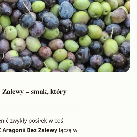
 Zalewy – smak, który
enić zwykły posiłek w coś
Z Aragonii Bez Zalewy
łączą w