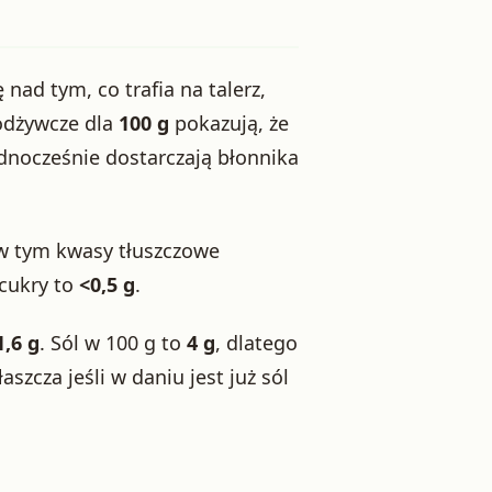
ę nad tym, co trafia na talerz,
odżywcze dla
100 g
pokazują, że
ednocześnie dostarczają błonnika
 w tym kwasy tłuszczowe
 cukry to
<0,5 g
.
1,6 g
. Sól w 100 g to
4 g
, dlatego
zcza jeśli w daniu jest już sól