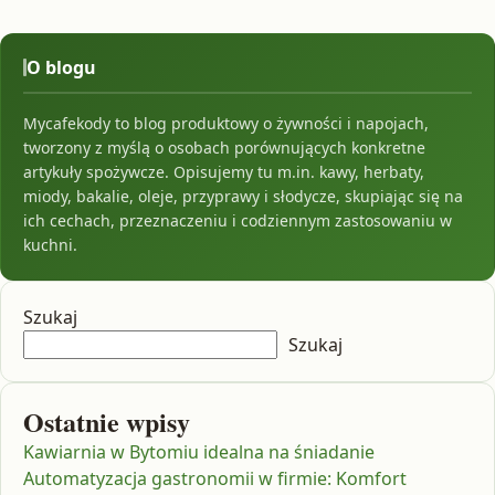
O blogu
Mycafekody to blog produktowy o żywności i napojach,
tworzony z myślą o osobach porównujących konkretne
artykuły spożywcze. Opisujemy tu m.in. kawy, herbaty,
miody, bakalie, oleje, przyprawy i słodycze, skupiając się na
ich cechach, przeznaczeniu i codziennym zastosowaniu w
kuchni.
Szukaj
Szukaj
Ostatnie wpisy
Kawiarnia w Bytomiu idealna na śniadanie
Automatyzacja gastronomii w firmie: Komfort