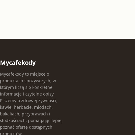
Mycafekody
Mycafekody to miejsce o
produktach spożywczych, w
którym liczą się konkretne
informacje i czytelne opisy.
Piszemy o zdrowej żywności,
kawie, herbacie, miodach,
bakaliach, przyprawach i
słodkościach, pomagając lepiej
poznać ofertę dostępnych
produktów.