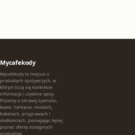
Mycafekody
Mycafekody to miejsce o
produktach spożywczych, w
którym liczą się konkretne
informacje i czytelne opisy.
Piszemy o zdrowej żywności,
kawie, herbacie, miodach,
bakaliach, przyprawach i
słodkościach, pomagając lepiej
poznać ofertę dostępnych
produktów.