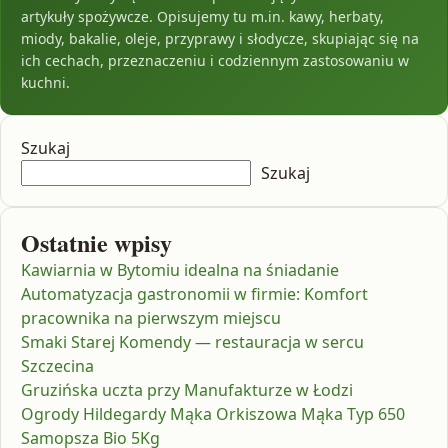
artykuły spożywcze. Opisujemy tu m.in. kawy, herbaty,
miody, bakalie, oleje, przyprawy i słodycze, skupiając się na
ich cechach, przeznaczeniu i codziennym zastosowaniu w
kuchni.
Szukaj
Szukaj
Ostatnie wpisy
Kawiarnia w Bytomiu idealna na śniadanie
Automatyzacja gastronomii w firmie: Komfort
pracownika na pierwszym miejscu
Smaki Starej Komendy — restauracja w sercu
Szczecina
Gruzińska uczta przy Manufakturze w Łodzi
Ogrody Hildegardy Mąka Orkiszowa Mąka Typ 650
Samopsza Bio 5Kg