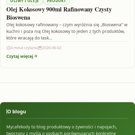
OLIWY I OLEJE
PRODUKT
Olej Kokosowy 900ml Rafinowany Czysty
Bioswena
Olej kokosowy rafinowany – czym wyróżnia się „Bioswena” w
kuchni i poza nią Olej kokosowy to jeden z tych produktów,
które wracają do łask…
4 minut czytania
2026-06-02
Czytaj więcej
O blogu
Mycafekody to blog produktowy o żywności i napojach,
tworzony z myślą o osobach porównujących konkretne