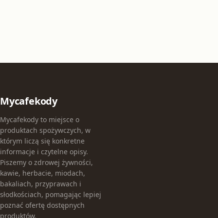
Mycafekody
Mycafekody to miejsce o
produktach spożywczych, w
którym liczą się konkretne
informacje i czytelne opisy.
Piszemy o zdrowej żywności,
kawie, herbacie, miodach,
bakaliach, przyprawach i
słodkościach, pomagając lepiej
poznać ofertę dostępnych
produktów.