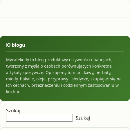
O blogu
Mycafekody to blog produktowy o żywności i napojach,
tworzony z myślą o osobach porównujących konkretne
artykuły spożywcze. Opisujemy tu m.in. kawy, herbaty,
miody, bakalie, oleje, przyprawy i słodycze, skupiając się na
ich cechach, przeznaczeniu i codziennym zastosowaniu w
kuchni.
Szukaj
Szukaj