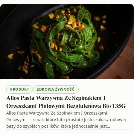
PRODUKT
ZDROWA ŻYWNOŚĆ
Allos Pasta Warzywna Ze Szpinakiem I
Orzeszkami Piniowymi Bezglutenowa Bio 135G
Allos Pasta Warzywna Ze Szpinakiem I Orzeszkami
Piniowymi — smak, który lubi prostotę Jeśli szukasz gotowej
bazy do szybkich posiłków, która jednocześnie jest
bezglutenowa…