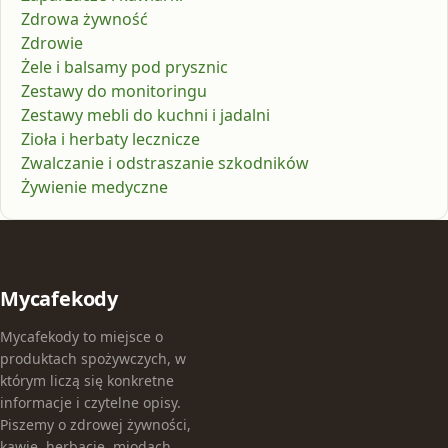
Zdrowa żywność
Zdrowie
Żele i balsamy pod prysznic
Zestawy do monitoringu
Zestawy mebli do kuchni i jadalni
Zioła i herbaty lecznicze
Zwalczanie i odstraszanie szkodników
Żywienie medyczne
Mycafekody
Mycafekody to miejsce o
produktach spożywczych, w
którym liczą się konkretne
informacje i czytelne opisy.
Piszemy o zdrowej żywności,
kawie, herbacie, miodach,