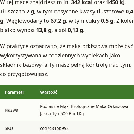
W tej mące znajdziesz m.in.
342 kcal
oraz
1450 kJ
.
Tłuszcz to
2 g
, w tym nasycone kwasy tłuszczowe
0,4
g
. Węglowodany to
67,2 g
, w tym cukry
0,5 g
. Z kolei
białko wynosi
13,8 g
, a sól
0,13 g
.
W praktyce oznacza to, że mąka orkiszowa może być
wykorzystywana w codziennych wypiekach jako
składnik bazowy, a Ty masz pełną kontrolę nad tym,
co przygotowujesz.
Parametr
Wartość
Podlaskie Mąki Ekologiczne Mąka Orkiszowa
Nazwa
Jasna Typ 500 Bio 1Kg
SKU
ccd7c84bb998