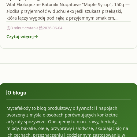
Vital Ekologiczne Batoniki Nugatowe "Maple Syrup", 150g —
słodka przyjemność w duchu eko Jeśli szukasz przekąski,
która łączy wygodę pod ręką z przyjemnym smakiem,…
3 minut czytania
2026-06-04
Czytaj więcej
O blogu
Mycafekody to blog produktowy o żywności i napojach,
tworzony z myślą o osobach porównujących konkretne
artykuły spożywcze. Opisujemy tu m.in. kawy, herbaty,
miody, bakalie, oleje, przyprawy i słodycze, skupiając się na
ich cechach, przeznaczeniu i codziennym zastosowaniu w