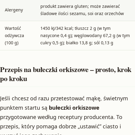
produkt zawiera gluten; może zawierać
Alergeny
śladowe ilości sezamu, soi oraz orzechów
Wartość
1450 kJ/342 kcal; tłuszcz 2 g (w tym
odżywcza
nasycone 0,4 g); węglowodany 67,2 g (w tym
(100 g)
cukry 0,5 g); białko 13,8 g; sól 0,13 g
Przepis na bułeczki orkiszowe – prosto, krok
po kroku
Jeśli chcesz od razu przetestować mąkę, świetnym
punktem startu są
bułeczki orkiszowe
przygotowane według receptury producenta. To
przepis, który pomaga dobrze „ustawić” ciasto i