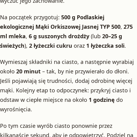
wyczuć jego zachowanie.
Na początek przygotuj:
500 g Podlaskiej
ekologicznej Mąki Orkiszowej Jasnej TYP 500
,
275
ml mleka
,
6 g suszonych drożdży
(lub
20–25 g
świeżych
),
2 łyżeczki cukru
oraz
1 łyżeczka soli
.
Wymieszaj składniki na ciasto, a następnie wyrabiaj
około
20 minut
– tak, by nie przywierało do dłoni.
Jeśli pojawiają się trudności, dodaj odrobinę więcej
mąki. Kolejny etap to odpoczynek: przykryj ciasto i
odstaw w ciepłe miejsce na około
1 godzinę
do
wyrośnięcia.
Po tym czasie wyrób ciasto ponownie przez
kilkanaście sekund, aby je odpowietrzyć. Podziel na