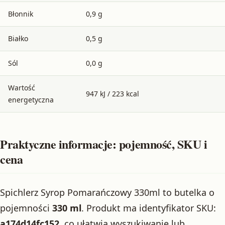
Błonnik
0,9 g
Białko
0,5 g
Sól
0,0 g
Wartość
947 kJ / 223 kcal
energetyczna
Praktyczne informacje: pojemność, SKU i
cena
Spichlerz Syrop Pomarańczowy 330ml to butelka o
pojemności
330 ml
. Produkt ma identyfikator SKU:
a174d14fc152
, co ułatwia wyszukiwanie lub