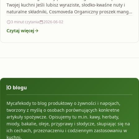
Twojej kuchni Jeśli lubisz wyraziste, słodko-kwaśne nuty i
naturalne składniki, Cosmoveda Organiczny proszek mango
– 90g…
3 minut czytania
2026-06-02
Czytaj więcej
O blogu
Mycafekody to blog produktowy o żywności i napojach,
tworzony z myślą o osobach porównujących konkretne
artykuły spożywcze. Opisujemy tu m.in. kawy, herbaty,
miody, bakalie, oleje, przyprawy i słodycze, skupiając się na
ich cechach, przeznaczeniu i codziennym zastosowaniu w
kuchni.