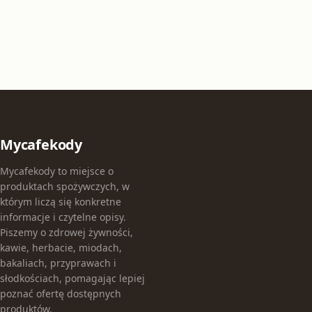
Mycafekody
Mycafekody to miejsce o
produktach spożywczych, w
którym liczą się konkretne
informacje i czytelne opisy.
Piszemy o zdrowej żywności,
kawie, herbacie, miodach,
bakaliach, przyprawach i
słodkościach, pomagając lepiej
poznać ofertę dostępnych
produktów.