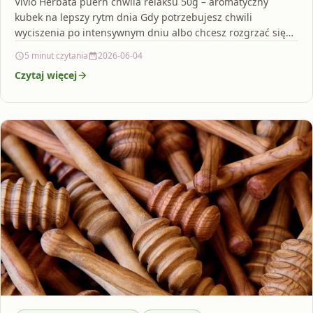
Vivio Herbata puerh chwila relaksu 50g – aromatyczny
kubek na lepszy rytm dnia Gdy potrzebujesz chwili
wyciszenia po intensywnym dniu albo chcesz rozgrzać się…
5 minut czytania
2026-06-04
Czytaj więcej