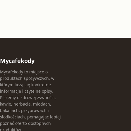
Mycafekody
Mycafekody to miejsce o
produktach spożywczych, w
którym liczą się konkretne
informacje i czytelne opisy.
Piszemy o zdrowej żywności,
kawie, herbacie, miodach,
bakaliach, przyprawach i
słodkościach, pomagając lepiej
poznać ofertę dostępnych
produktów.