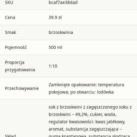
SKU
bcaf7ae38dad
Cena
39.9 zł
Smak
brzoskwinia
Pojemność
500 ml
Proporcja
1:10
przygotowania
Zamknięte opakowanie: temperatura
Przechowywanie
pokojowa; po otwarciu: lodówka
sok z brzoskwini z zagęszczonego soku z
brzoskwini – 49,2%, cukier, woda,
regulator kwasowości: kwas jabłkowy,
aromat, substancja zagęszczająca –
Skład
guma ksantanowa, substancja słodząca