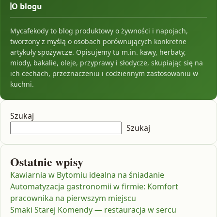
O blogu
Mycafekody to blog produktowy o żywności i napojach,
tworzony z myślą o osobach porównujących konkretne
artykuły spożywcze. Opisujemy tu m.in. kawy, herbaty,
miody, bakalie, oleje, przyprawy i słodycze, skupiając się na
ich cechach, przeznaczeniu i codziennym zastosowaniu w
kuchni.
Szukaj
Szukaj
Ostatnie wpisy
Kawiarnia w Bytomiu idealna na śniadanie
Automatyzacja gastronomii w firmie: Komfort
pracownika na pierwszym miejscu
Smaki Starej Komendy — restauracja w sercu