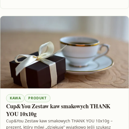
KAWA
PRODUKT
Cup&You Zestaw kaw smakowych THANK
YOU 10x10g
Cup&You Zestaw kaw smakowych THANK YOU 10x10g –
prezent, który mówi „dziękuję” wyjątkowo Jeśli szukasz