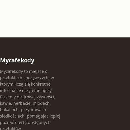
Mycafekody
Mycafekody to miejsce o
produktach spożywczych, w
którym liczą się konkretne
informacje i czytelne opisy.
Piszemy o zdrowej żywności,
kawie, herbacie, miodach,
bakaliach, przyprawach i
słodkościach, pomagając lepiej
poznać ofertę dostępnych
produktów.