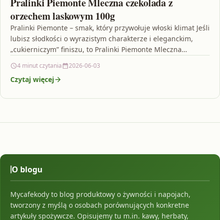
Pralinki Piemonte Mleczna czekolada z
orzechem laskowym 100g
Pralinki Piemonte – smak, który przywołuje włoski klimat Jeśli
lubisz słodkości o wyrazistym charakterze i eleganckim,
„cukierniczym” finiszu, to Pralinki Piemonte Mleczna
czekolada z…
4 minut czytania
2026-06-03
Czytaj więcej
O blogu
Mycafekody to blog produktowy o żywności i napojach,
tworzony z myślą o osobach porównujących konkretne
artykuły spożywcze. Opisujemy tu m.in. kawy, herbaty,