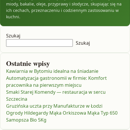
miody, bakalie, oleje, przyprawy i słodycze, skupiając się na
ich cechach, przeznaczeniu i codziennym zastosowaniu w
kuchni.
Szukaj
Szukaj
Ostatnie wpisy
Kawiarnia w Bytomiu idealna na śniadanie
Automatyzacja gastronomii w firmie: Komfort
pracownika na pierwszym miejscu
Smaki Starej Komendy — restauracja w sercu
Szczecina
Gruzińska uczta przy Manufakturze w Łodzi
Ogrody Hildegardy Mąka Orkiszowa Mąka Typ 650
Samopsza Bio 5Kg